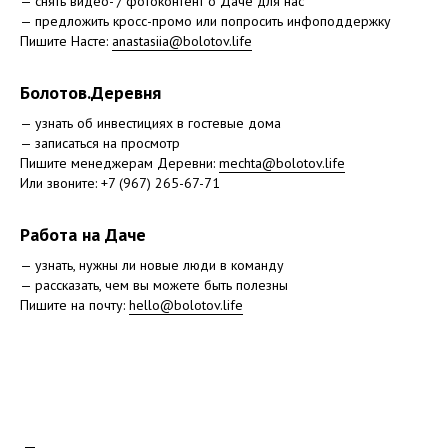
— снять видео- / фотоконтент о Даче для нас
— предложить кросс-промо или попросить инфоподдержку
Пишите Насте:
anastasiia@bolotov.life
Болотов.Деревня
— узнать об инвестициях в гостевые дома
— записаться на просмотр
Пишите менеджерам Деревни:
mechta@bolotov.life
Или звоните: +7 (967) 265-67-71
Работа на Даче
— узнать, нужны ли новые люди в команду
— рассказать, чем вы можете быть полезны
Пишите на почту:
hello@bolotov.life