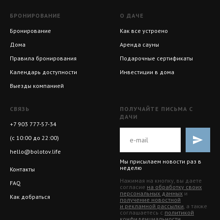
БРОНИРОВАНИЕ
О ДАЧЕ
Бронирование
Как все устроено
Дома
Аренда сауны
Правила бронирования
Подарочные сертификаты
Календарь доступности
Инвестиции в дома
Выезды компанией
СВЯЗЬ
ПОЛУЧАЙТЕ ПИСЬМА С
ДАЧИ
+7 903 777-57-34
(с 10:00 до 22:00)
hello@bolotov.life
Мы присылаем новости раз в
неделю
Контакты
Нажимая на кнопку, вы даете
FAQ
согласие
на обработку своих
персональных данных
и
Как добраться
получение новостной
и рекламной рассылки
, а также
соглашаетесь с
политикой
конфиденциальности