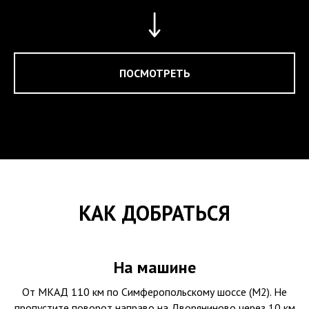
ПОСМОТРЕТЬ
КАК ДОБРАТЬСЯ
На машине
От МКАД 110 км по Симферопольскому шоссе (М2). Не
пропустите поворот направо на Дворяниново через 10 км